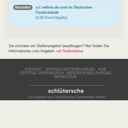
auf
vetline.de und im Deutschen
Bestellen
Tierärzteblatt
(4,00 €/mm/Spalte)
Sie möchten ein Stellenangebot beauftragen? Hier finden Sie
Informationen zum Angebot:
vet Stellenbörse
KONTAKT
DATENSCHUTZERKLÄRUNG
AGB
VERTRAG WIDERRUFEN
WIDERRUFSBELEHRUNG
IMPRESSUM
Ein Angebot von
Schlütersche Fachmedien GmbH